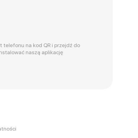
t telefonu na kod QR i przejdź do
instalować naszą aplikację
atności