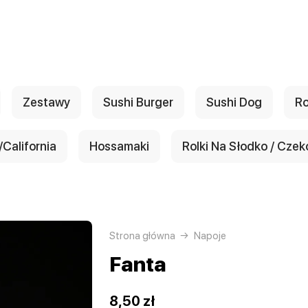
Zestawy
Sushi Burger
Sushi Dog
Ro
California
Hossamaki
Rolki Na Słodko / Czek
Strona główna
Napoje
Fanta
8,50 zł