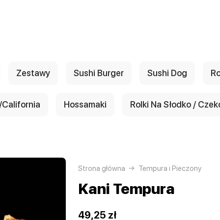
Zestawy
Sushi Burger
Sushi Dog
Ro
California
Hossamaki
Rolki Na Słodko / Czek
Strona główna
Tempura i Pieczony
Kani Tempura
49,25 zł