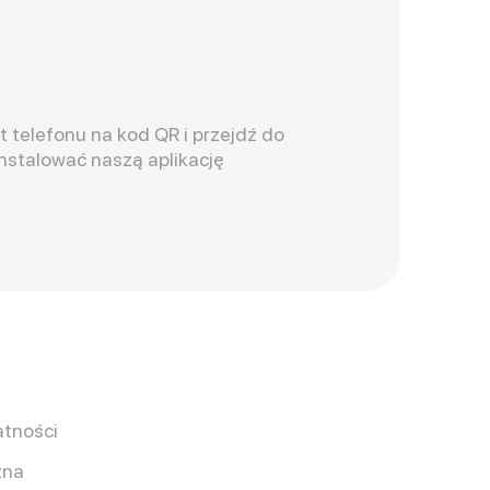
t telefonu na kod QR i przejdź do
instalować naszą aplikację
atności
zna