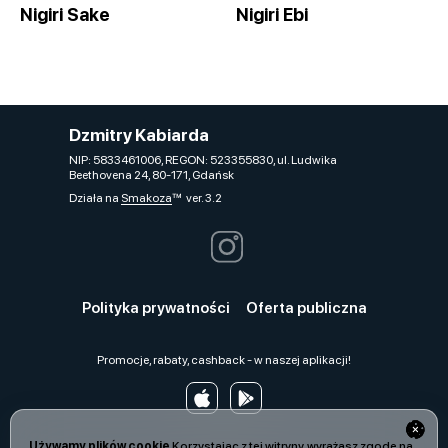
Nigiri Sake
Nigiri Ebi
Dzmitry Kabiarda
NIP: 5833461006, REGON: 523355830, ul. Ludwika
Beethovena 24, 80-171, Gdańsk
Działa na
Smakoza
ver. 3.2
Polityka prywatności
Oferta publiczna
Promocje, rabaty, cashback - w naszej aplikacji!
Używamy plików cookie
Korzystając z tej witryny, wyrażasz zgodę na