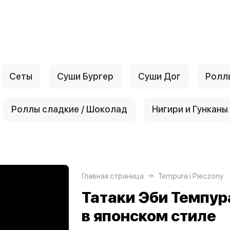
Сеты
Суши Бургер
Суши Дог
Ролл
Роллы сладкие / Шоколад
Нигири и Гунканы
Главная страница
Tempura i Pieczony
Татаки Эби Темпур
в японском стиле