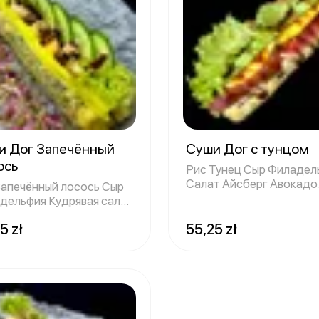
и Дог Запечённый
Суши Дог с тунцом
ось
Рис Тунец Сыр Филадел
Салат Айсберг Авокадо
Запечённый лосось Сыр
Манго Соус с
дельфия Кудрявая салат
с О
5 zł
55,25 zł