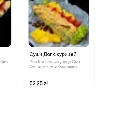
Суши Дог с курицей
ьфия
Рис Копченая курица Сыр
Филадельфия Кучерявая
салата Красный
52,25 zł