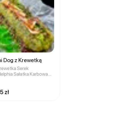
i Dog z Krewetką
rewetka Serek
delphia Sałatka Karbowana
 Ogór
5 zł