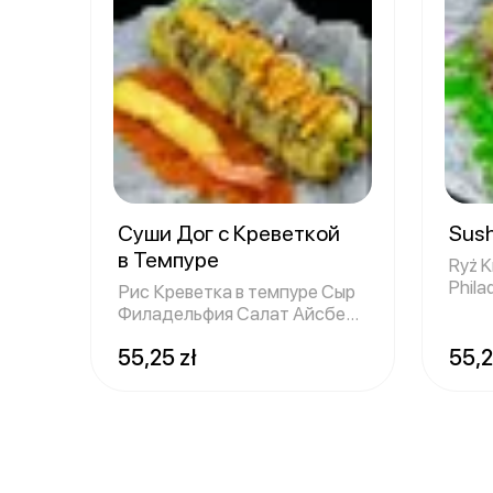
Суши Дог с Креветкой
Sush
в Темпуре
Ryż K
Phila
Рис Креветка в темпуре Сыр
Imbir
Филадельфия Салат Айсберг
Огурец
55,25 zł
55,2