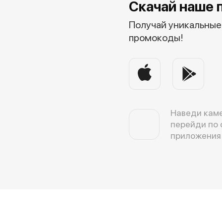
Скачай наше 
Получай уникальные 
промокоды!
Наведи каме
перейди по 
приложения