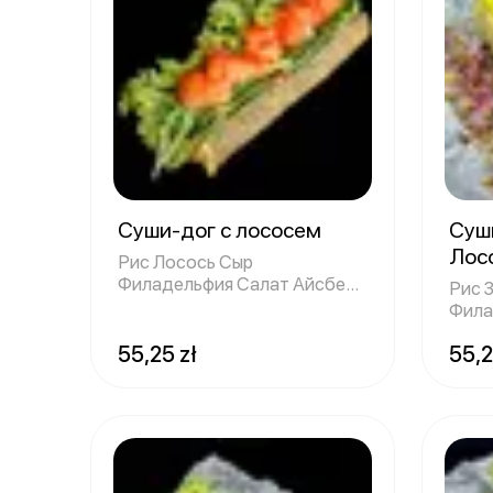
Суши-дог с лососем
Суш
Лос
Рис Лосось Сыр
Филадельфия Салат Айсберг
Рис 
Вакаме Гома Огурец
Фила
Реди
55,25 zł
55,2