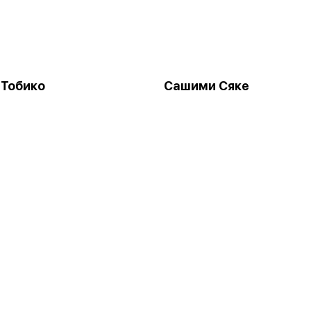
 Тобико
Сашими Сяке