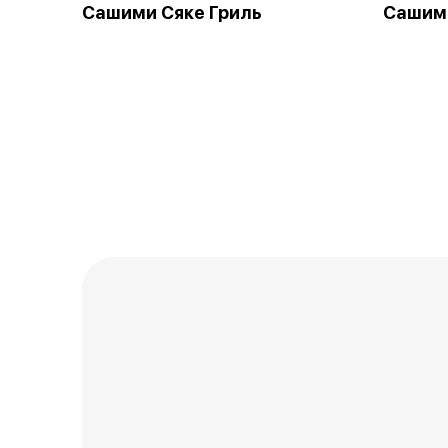
Сашими Сяке Гриль
Сашими