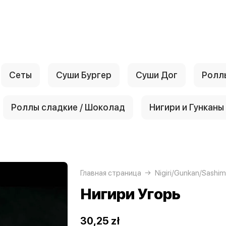
Сеты
Суши Бургер
Суши Дог
Ролл
Роллы сладкие / Шоколад
Нигири и Гунканы
Главная страница
Nigiri/Gunkan/Sashim
Нигири Угорь
30,25 zł