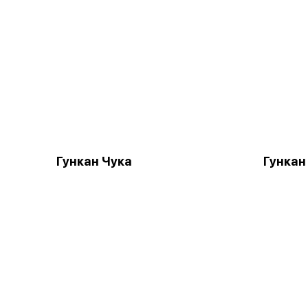
Гункан Чука
Гункан