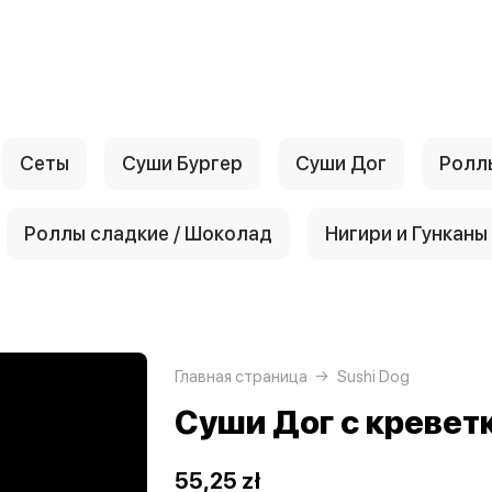
Сеты
Суши Бургер
Суши Дог
Ролл
Роллы сладкие / Шоколад
Нигири и Гунканы
Главная страница
Sushi Dog
Суши Дог с кревет
55,25 zł