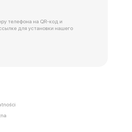
ру телефона на QR-код и
ссылке для установки нашего
atności
zna