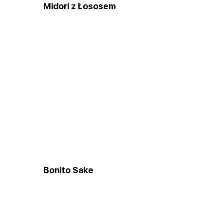
Midori z Łososеm
Bonito Sakе