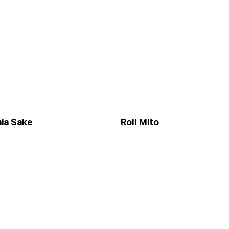
nia Sakе
Roll Mito