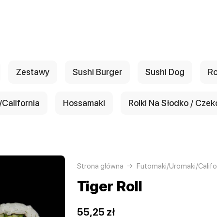
Zestawy
Sushi Burger
Sushi Dog
Ro
California
Hossamaki
Rolki Na Słodko / Czek
Strona główna
Futomaki/Uromaki/Califo
Tiger Roll
55,25 zł