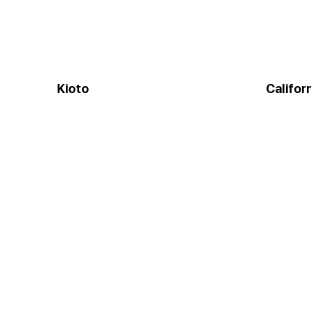
Kioto
Califor